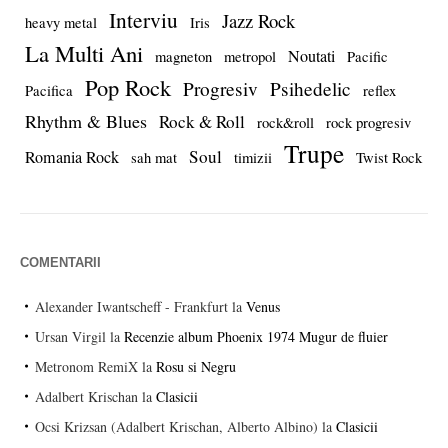
Interviu
Jazz Rock
heavy metal
Iris
La Multi Ani
Noutati
magneton
metropol
Pacific
Pop Rock
Progresiv
Psihedelic
Pacifica
reflex
Rhythm & Blues
Rock & Roll
rock&roll
rock progresiv
Trupe
Soul
Romania Rock
sah mat
timizii
Twist Rock
COMENTARII
Alexander Iwantscheff - Frankfurt
la
Venus
Ursan Virgil
la
Recenzie album Phoenix 1974 Mugur de fluier
Metronom RemiX
la
Rosu si Negru
Adalbert Krischan
la
Clasicii
Ocsi Krizsan (Adalbert Krischan, Alberto Albino)
la
Clasicii