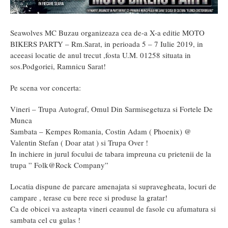
Seawolves MC Buzau organizeaza cea de-a X-a editie MOTO
BIKERS PARTY – Rm.Sarat, in perioada 5 – 7 Iulie 2019, in
aceeasi locatie de anul trecut ,fosta U.M. 01258 situata in
sos.Podgoriei, Ramnicu Sarat!
Pe scena vor concerta:
Vineri – Trupa Autograf, Omul Din Sarmisegetuza si Fortele De
Munca
Sambata – Kempes Romania, Costin Adam ( Phoenix) @
Valentin Stefan ( Doar atat ) si Trupa Over !
In inchiere in jurul focului de tabara impreuna cu prietenii de la
trupa ” Folk@Rock Company”
Locatia dispune de parcare amenajata si supravegheata, locuri de
campare , terase cu bere rece si produse la gratar!
Ca de obicei va asteapta vineri ceaunul de fasole cu afumatura si
sambata cel cu gulas !