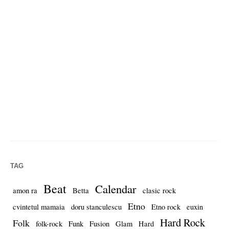
TAG
Beat
Calendar
amon ra
Betta
clasic rock
Etno
cvintetul mamaia
doru stanculescu
Etno rock
euxin
Hard Rock
Folk
folk-rock
Funk
Fusion
Glam
Hard