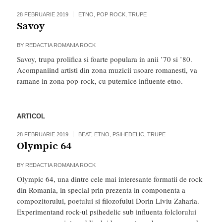
28 FEBRUARIE 2019
ETNO
,
POP ROCK
,
TRUPE
Savoy
BY
REDACTIA ROMANIA ROCK
Savoy, trupa prolifica si foarte populara in anii ’70 si ’80.
Acompaniind artisti din zona muzicii usoare romanesti, va
ramane in zona pop-rock, cu puternice influente etno.
ARTICOL
28 FEBRUARIE 2019
BEAT
,
ETNO
,
PSIHEDELIC
,
TRUPE
Olympic 64
BY
REDACTIA ROMANIA ROCK
Olympic 64, una dintre cele mai interesante formatii de rock
din Romania, in special prin prezenta in componenta a
compozitorului, poetului si filozofului Dorin Liviu Zaharia.
Experimentand rock-ul psihedelic sub influenta folclorului