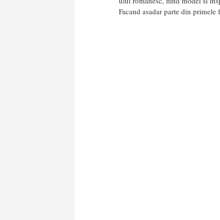
ului romanesc, fiind model si insp
Facand asadar parte din primele f