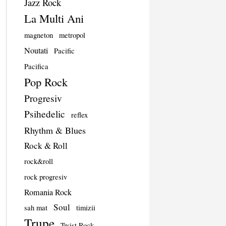
Jazz Rock
La Multi Ani
magneton
metropol
Noutati
Pacific
Pacifica
Pop Rock
Progresiv
Psihedelic
reflex
Rhythm & Blues
Rock & Roll
rock&roll
rock progresiv
Romania Rock
Soul
sah mat
timizii
Trupe
Twist Rock