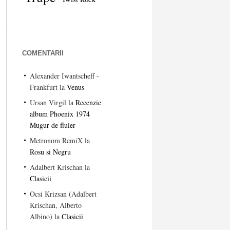
COMENTARII
Alexander Iwantscheff -
Frankfurt
la
Venus
Ursan Virgil
la
Recenzie
album Phoenix 1974
Mugur de fluier
Metronom RemiX
la
Rosu si Negru
Adalbert Krischan
la
Clasicii
Ocsi Krizsan (Adalbert
Krischan, Alberto
Albino)
la
Clasicii