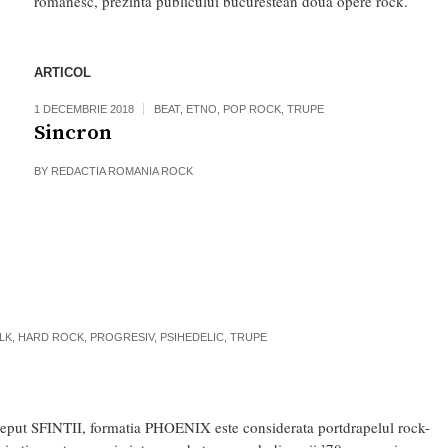
romanesc, prezinta publicului bucurestean doua opere rock.
ARTICOL
1 DECEMBRIE 2018
BEAT
,
ETNO
,
POP ROCK
,
TRUPE
Sincron
BY
REDACTIA ROMANIA ROCK
LK
,
HARD ROCK
,
PROGRESIV
,
PSIHEDELIC
,
TRUPE
inceput SFINTII, formatia PHOENIX este considerata portdrapelul rock-