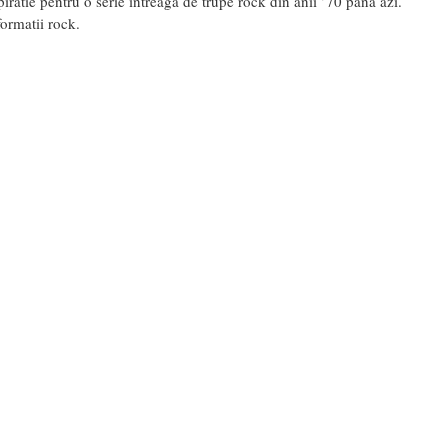
iratie pentru o serie intreaga de trupe rock din anii ’70 pana azi.
ormatii rock.