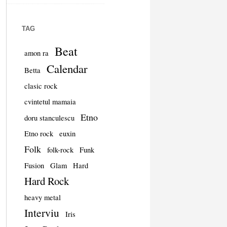
TAG
Beat
amon ra
Calendar
Betta
clasic rock
cvintetul mamaia
Etno
doru stanculescu
Etno rock
euxin
Folk
folk-rock
Funk
Fusion
Glam
Hard
Hard Rock
heavy metal
Interviu
Iris