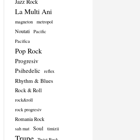
Jazz Rock
La Multi Ani
magneton
metropol
Noutati
Pacific
Pacifica
Pop Rock
Progresiv
Psihedelic
reflex
Rhythm & Blues
Rock & Roll
rock&roll
rock progresiv
Romania Rock
Soul
sah mat
timizii
Trupe
Twist Rock