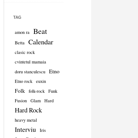
TAG
Beat
amon ra
Calendar
Betta
clasic rock
cvintetul mamaia
Etno
doru stanculescu
Etno rock
euxin
Folk
folk-rock
Funk
Fusion
Glam
Hard
Hard Rock
heavy metal
Interviu
Iris