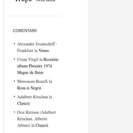
COMENTARII
Alexander Iwantscheff -
Frankfurt
la
Venus
Ursan Virgil
la
Recenzie
album Phoenix 1974
Mugur de fluier
Metronom RemiX
la
Rosu si Negru
Adalbert Krischan
la
Clasicii
Ocsi Krizsan (Adalbert
Krischan, Alberto
Albino)
la
Clasicii