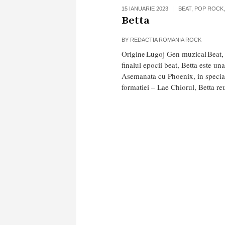
15 IANUARIE 2023
BEAT
,
POP ROCK
Betta
BY
REDACTIA ROMANIA ROCK
Origine Lugoj Gen muzical Beat, 
finalul epocii beat, Betta este una
Asemanata cu Phoenix, in special
formatiei – Lae Chiorul, Betta reu