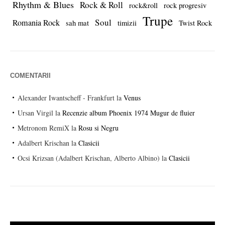
Rhythm & Blues
Rock & Roll
rock&roll
rock progresiv
Trupe
Soul
Romania Rock
sah mat
timizii
Twist Rock
COMENTARII
Alexander Iwantscheff - Frankfurt
la
Venus
Ursan Virgil
la
Recenzie album Phoenix 1974 Mugur de fluier
Metronom RemiX
la
Rosu si Negru
Adalbert Krischan
la
Clasicii
Ocsi Krizsan (Adalbert Krischan, Alberto Albino)
la
Clasicii