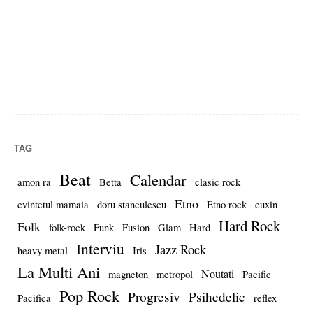
TAG
Beat
Calendar
amon ra
Betta
clasic rock
Etno
cvintetul mamaia
doru stanculescu
Etno rock
euxin
Hard Rock
Folk
folk-rock
Funk
Fusion
Glam
Hard
Interviu
Jazz Rock
heavy metal
Iris
La Multi Ani
Noutati
magneton
metropol
Pacific
Pop Rock
Progresiv
Psihedelic
Pacifica
reflex