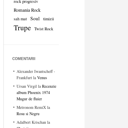
rock progresiv
Romania Rock
Soul
sah mat
timizii
Trupe
Twist Rock
COMENTARII
Alexander Iwantscheff -
Frankfurt
la
Venus
Ursan Virgil
la
Recenzie
album Phoenix 1974
Mugur de fluier
Metronom RemiX
la
Rosu si Negru
Adalbert Krischan
la