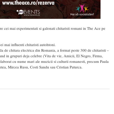
tre cei mai experimentati si galonati chitaristi romani in The Ace pe
i mai influenti chitaristi autohtoni.
da de chitara electrica din Romania, a format peste 300 de chitaristi –
vand in grupuri deja celebre (Vita de vie, Amicii, El Negro, Firma,
colaborat cu nume mari ale muzicii si culturii romanesti, precum Paula
ntea, Mircea Rusu, Costi Sandu sau Cristian Paturca.