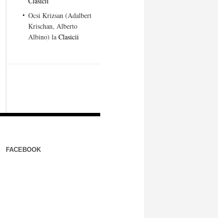
Clasicii
Ocsi Krizsan (Adalbert
Krischan, Alberto
Albino)
la
Clasicii
FACEBOOK