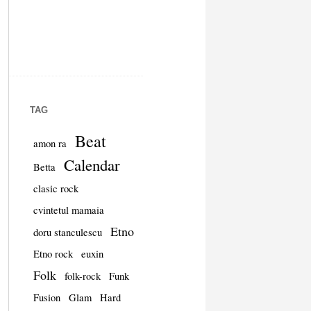
TAG
Beat
amon ra
Calendar
Betta
clasic rock
cvintetul mamaia
Etno
doru stanculescu
Etno rock
euxin
Folk
folk-rock
Funk
Fusion
Glam
Hard