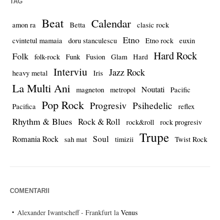
TAG
Beat
Calendar
amon ra
Betta
clasic rock
Etno
cvintetul mamaia
doru stanculescu
Etno rock
euxin
Hard Rock
Folk
folk-rock
Funk
Fusion
Glam
Hard
Interviu
Jazz Rock
heavy metal
Iris
La Multi Ani
Noutati
magneton
metropol
Pacific
Pop Rock
Progresiv
Psihedelic
Pacifica
reflex
Rhythm & Blues
Rock & Roll
rock&roll
rock progresiv
Trupe
Soul
Romania Rock
sah mat
timizii
Twist Rock
COMENTARII
Alexander Iwantscheff - Frankfurt
la
Venus