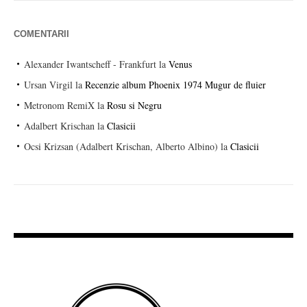
COMENTARII
Alexander Iwantscheff - Frankfurt
la
Venus
Ursan Virgil
la
Recenzie album Phoenix 1974 Mugur de fluier
Metronom RemiX
la
Rosu si Negru
Adalbert Krischan
la
Clasicii
Ocsi Krizsan (Adalbert Krischan, Alberto Albino)
la
Clasicii