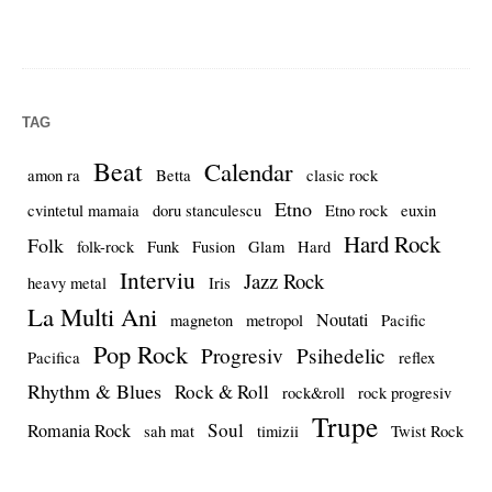
TAG
Beat
Calendar
amon ra
Betta
clasic rock
Etno
cvintetul mamaia
doru stanculescu
Etno rock
euxin
Hard Rock
Folk
folk-rock
Funk
Fusion
Glam
Hard
Interviu
Jazz Rock
heavy metal
Iris
La Multi Ani
Noutati
magneton
metropol
Pacific
Pop Rock
Progresiv
Psihedelic
Pacifica
reflex
Rhythm & Blues
Rock & Roll
rock&roll
rock progresiv
Trupe
Soul
Romania Rock
sah mat
timizii
Twist Rock