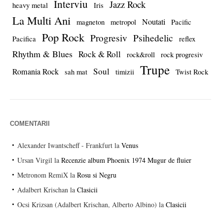
Interviu
Jazz Rock
heavy metal
Iris
La Multi Ani
Noutati
magneton
metropol
Pacific
Pop Rock
Progresiv
Psihedelic
Pacifica
reflex
Rhythm & Blues
Rock & Roll
rock&roll
rock progresiv
Trupe
Soul
Romania Rock
sah mat
timizii
Twist Rock
COMENTARII
Alexander Iwantscheff - Frankfurt
la
Venus
Ursan Virgil
la
Recenzie album Phoenix 1974 Mugur de fluier
Metronom RemiX
la
Rosu si Negru
Adalbert Krischan
la
Clasicii
Ocsi Krizsan (Adalbert Krischan, Alberto Albino)
la
Clasicii