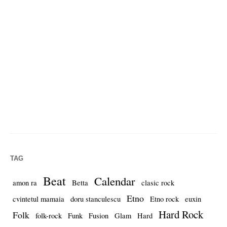
TAG
Beat
Calendar
amon ra
Betta
clasic rock
Etno
cvintetul mamaia
doru stanculescu
Etno rock
euxin
Hard Rock
Folk
folk-rock
Funk
Fusion
Glam
Hard