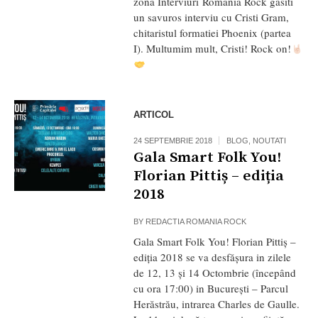
zona Interviuri Romania Rock gasiti
un savuros interviu cu Cristi Gram,
chitaristul formatiei Phoenix (partea
I). Multumim mult, Cristi! Rock on!
ARTICOL
24 SEPTEMBRIE 2018
BLOG
,
NOUTATI
Gala Smart Folk You!
Florian Pittiș – ediția
2018
BY
REDACTIA ROMANIA ROCK
Gala Smart Folk You! Florian Pittiș –
ediția 2018 se va desfășura in zilele
de 12, 13 și 14 Octombrie (începând
cu ora 17:00) in București – Parcul
Herăstrău, intrarea Charles de Gaulle.