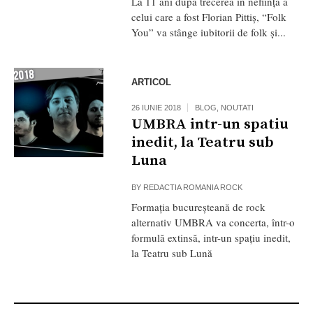
La 11 ani după trecerea in neființă a
celui care a fost Florian Pittiș, “Folk
You” va stânge iubitorii de folk și...
ARTICOL
26 IUNIE 2018
BLOG
,
NOUTATI
UMBRA intr-un spatiu
inedit, la Teatru sub
Luna
BY
REDACTIA ROMANIA ROCK
Formația bucureșteană de rock
alternativ UMBRA va concerta, într-o
formulă extinsă, intr-un spațiu inedit,
la Teatru sub Lună