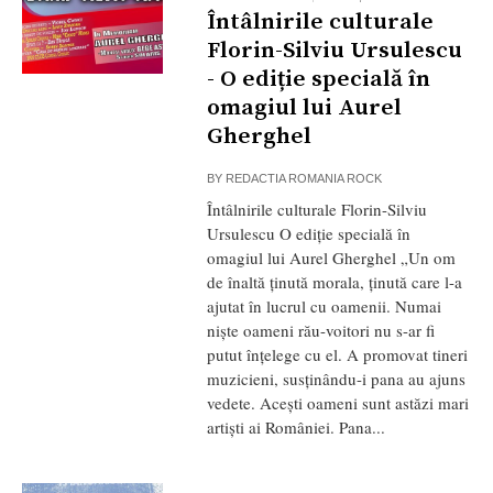
Întâlnirile culturale
Florin-Silviu Ursulescu
- O ediție specială în
omagiul lui Aurel
Gherghel
BY
REDACTIA ROMANIA ROCK
Întâlnirile culturale Florin-Silviu
Ursulescu O ediție specială în
omagiul lui Aurel Gherghel „Un om
de înaltă ținută morala, ținută care l-a
ajutat în lucrul cu oamenii. Numai
niște oameni rău-voitori nu s-ar fi
putut înțelege cu el. A promovat tineri
muzicieni, susținându-i pana au ajuns
vedete. Acești oameni sunt astăzi mari
artiști ai României. Pana...