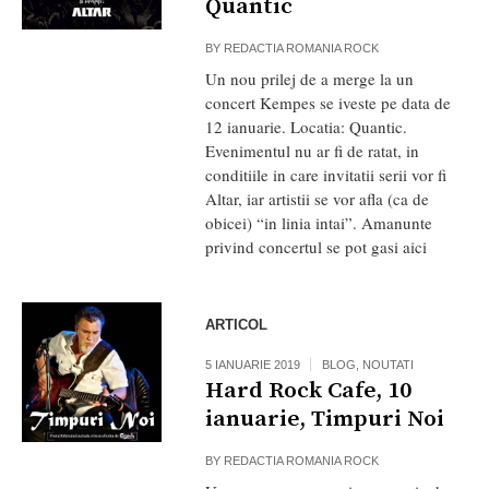
Quantic
BY
REDACTIA ROMANIA ROCK
Un nou prilej de a merge la un
concert Kempes se iveste pe data de
12 ianuarie. Locatia: Quantic.
Evenimentul nu ar fi de ratat, in
conditiile in care invitatii serii vor fi
Altar, iar artistii se vor afla (ca de
obicei) “in linia intai”. Amanunte
privind concertul se pot gasi aici
ARTICOL
5 IANUARIE 2019
BLOG
,
NOUTATI
Hard Rock Cafe, 10
ianuarie, Timpuri Noi
BY
REDACTIA ROMANIA ROCK