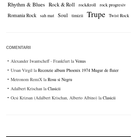
Rhythm & Blues
Rock & Roll
rock&roll
rock progresiv
Trupe
Soul
Romania Rock
sah mat
timizii
Twist Rock
COMENTARII
Alexander Iwantscheff - Frankfurt
la
Venus
Ursan Virgil
la
Recenzie album Phoenix 1974 Mugur de fluier
Metronom RemiX
la
Rosu si Negru
Adalbert Krischan
la
Clasicii
Ocsi Krizsan (Adalbert Krischan, Alberto Albino)
la
Clasicii