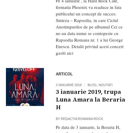
Pe 4 ianuarie , la Hard Rock Cafe,
formatia Phoenix va readuce in fata
publicului un concept de succes:
Sinteza – Rapsodia, in care Ciclul
Anotimpurilor de pe albumul Cei ce
ne-au data nume se contopeste cu
Rapsodia Romana nr. 1 a lui George
Enescu. Detalii privind acest concert
gasiti aici
ARTICOL
2 IANUARIE 2019
BLOG
,
NOUTATI
3 ianuarie 2019, trupa
Luna Amara la Beraria
H
BY
REDACTIA ROMANIA ROCK
Pe data de 3 ianuarie, la Beraria H,