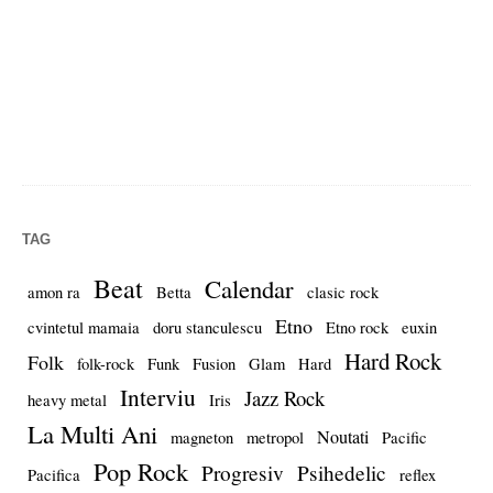
TAG
Beat
Calendar
amon ra
Betta
clasic rock
Etno
cvintetul mamaia
doru stanculescu
Etno rock
euxin
Hard Rock
Folk
folk-rock
Funk
Fusion
Glam
Hard
Interviu
Jazz Rock
heavy metal
Iris
La Multi Ani
Noutati
magneton
metropol
Pacific
Pop Rock
Progresiv
Psihedelic
Pacifica
reflex