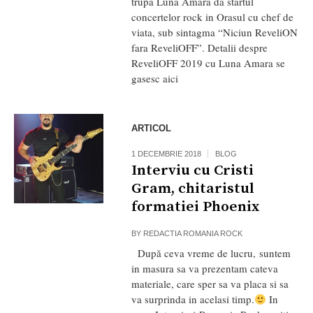
trupa Luna Amara da startul
concertelor rock in Orasul cu chef de
viata, sub sintagma “Niciun ReveliON
fara ReveliOFF”. Detalii despre
ReveliOFF 2019 cu Luna Amara se
gasesc aici
ARTICOL
1 DECEMBRIE 2018
BLOG
Interviu cu Cristi
Gram, chitaristul
formatiei Phoenix
BY
REDACTIA ROMANIA ROCK
După ceva vreme de lucru, suntem
in masura sa va prezentam cateva
materiale, care sper sa va placa si sa
va surprinda in acelasi timp.
In