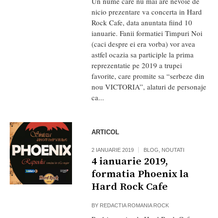
Un nume care nu mai are nevoie de
nicio prezentare va concerta in Hard
Rock Cafe, data anuntata fiind 10
ianuarie. Fanii formatiei Timpuri Noi
(caci despre ei era vorba) vor avea
astfel ocazia sa participle la prima
reprezentatie pe 2019 a trupei
favorite, care promite sa “serbeze din
nou VICTORIA”, alaturi de personaje
ca...
ARTICOL
2 IANUARIE 2019
BLOG
,
NOUTATI
4 ianuarie 2019,
formatia Phoenix la
Hard Rock Cafe
BY
REDACTIA ROMANIA ROCK