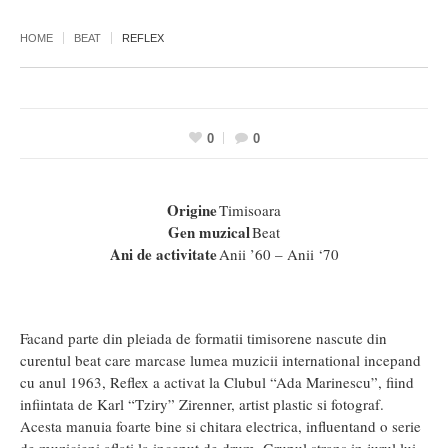
HOME
BEAT
REFLEX
0
0
Origine
Timisoara
Gen
muzical
Beat
Ani de
activitate
Anii ’60 – Anii ‘70
Facand parte din pleiada de formatii timisorene nascute din
curentul beat care marcase lumea muzicii international incepand
cu anul 1963, Reflex a activat la Clubul “Ada Marinescu”, fiind
infiintata de Karl “Tziry” Zirenner, artist plastic si fotograf.
Acesta manuia foarte bine si chitara electrica, influentand o serie
de muzicieni aflati la inceput de drum. Grupul strans in jurul lui