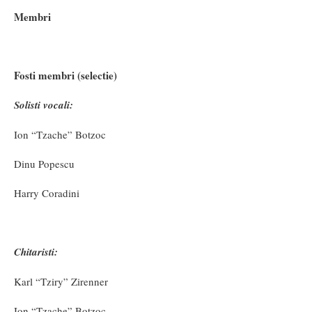
Membri
Fosti membri (
selectie
)
Solisti vocali:
Ion “Tzache” Botzoc
Dinu Popescu
Harry Coradini
Chitaristi
:
Karl “Tziry” Zirenner
Ion “Tzache” Botzoc